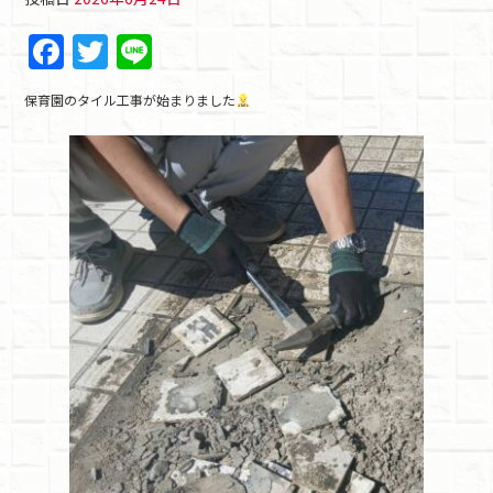
F
T
Li
a
w
n
保育園のタイル工事が始まりました
c
itt
e
e
er
b
o
o
k