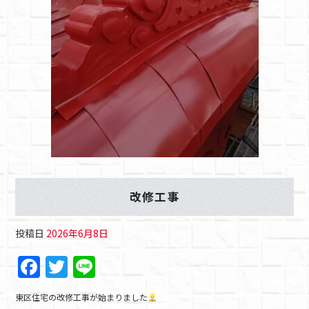
改修工事
投稿日
2026年6月8日
F
T
Li
a
w
n
東区住宅の改修工事が始まりました