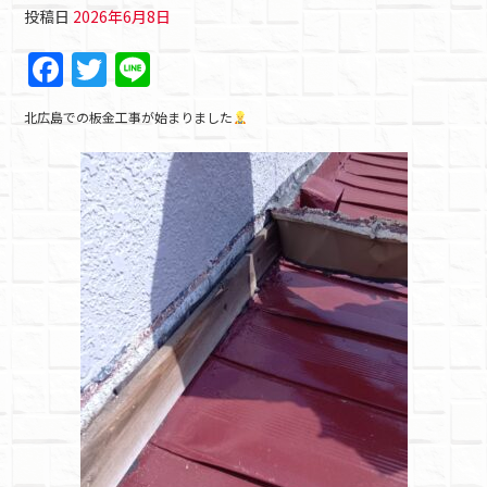
投稿日
2026年6月8日
F
T
Li
a
w
n
北広島での板金工事が始まりました
c
itt
e
e
er
b
o
o
k