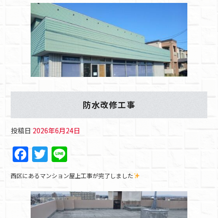
防水改修工事
投稿日
2026年6月24日
F
T
Li
a
w
n
西区にあるマンション屋上工事が完了しました
c
itt
e
e
er
b