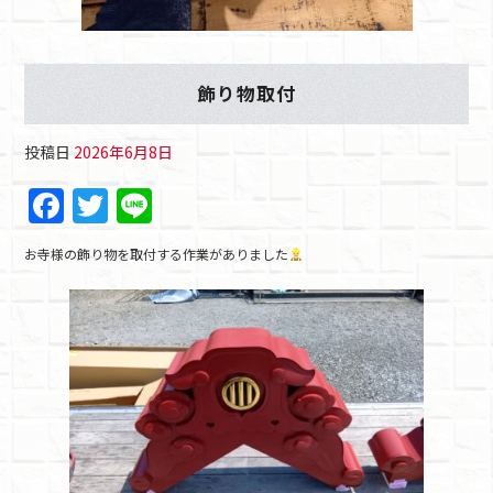
飾り物取付
投稿日
2026年6月8日
F
T
Li
a
w
n
お寺様の飾り物を取付する作業がありました
c
itt
e
e
er
b
o
o
k