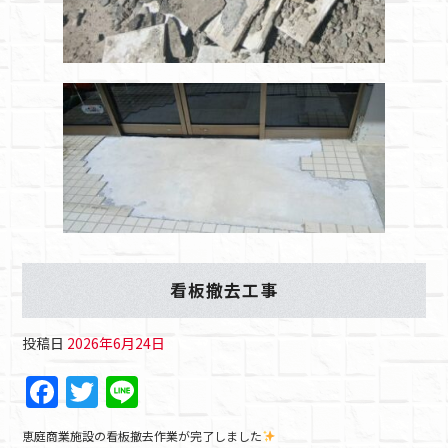
看板撤去工事
投稿日
2026年6月24日
F
T
Li
a
w
n
恵庭商業施設の看板撤去作業が完了しました