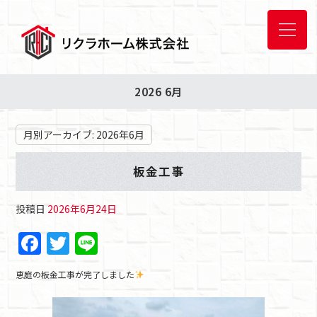
2026 6月
月別アーカイブ:
2026年6月
板金工事
投稿日
2026年6月24日
F
T
Li
a
w
n
恵庭の板金工事が完了しました
c
itt
e
e
er