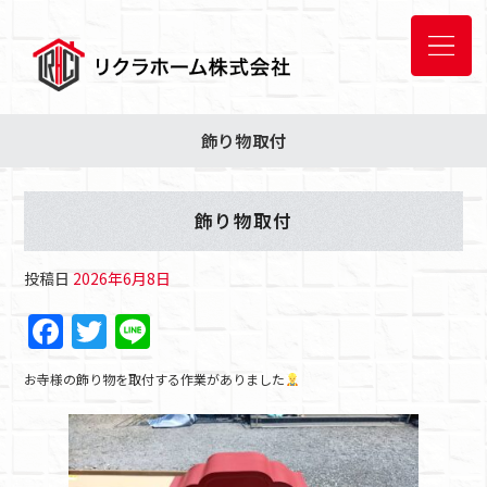
飾り物取付
飾り物取付
投稿日
2026年6月8日
F
T
Li
a
w
n
お寺様の飾り物を取付する作業がありました
c
itt
e
e
er
b