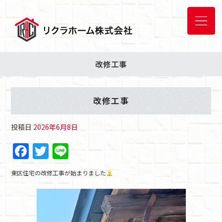
改修工事
改修工事
投稿日
2026年6月8日
F
T
Li
a
w
n
東区住宅の改修工事が始まりました
c
itt
e
e
er
b