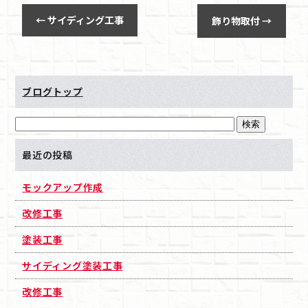
←
サイディング工事
飾り物取付
→
ブログトップ
最近の投稿
モックアップ作成
改修工事
塗装工事
サイディング塗装工事
改修工事