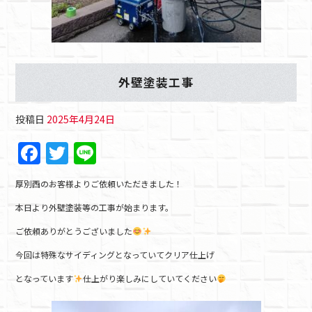
外壁塗装工事
投稿日
2025年4月24日
F
T
Li
a
w
n
厚別西のお客様よりご依頼いただきました！
c
itt
e
本日より外壁塗装等の工事が始まります。
e
er
ご依頼ありがとうございました
b
今回は特殊なサイディングとなっていてクリア仕上げ
o
o
となっています
仕上がり楽しみにしていてください
k