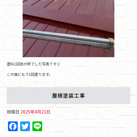
塗料1回目が終了した写真です☆
この後にもう1回塗ります。
屋根塗装工事
投稿日
2025年4月21日
F
T
Li
a
w
n