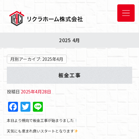
2025 4月
月別アーカイブ:
2025年4月
板金工事
投稿日
2025年4月28日
F
T
Li
a
w
n
本日より幌向で板金工事が始まりました
c
itt
e
天気にも恵まれ良いスタートとなります
e
er