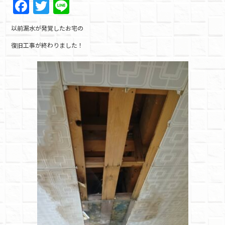
F
T
Li
a
w
n
以前漏水が発覚したお宅の
c
itt
e
復旧工事が終わりました！
e
er
b
o
o
k