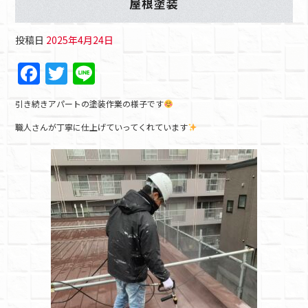
屋根塗装
投稿日
2025年4月24日
F
T
Li
a
w
n
引き続きアパートの塗装作業の様子です
c
itt
e
職人さんが丁寧に仕上げていってくれています
e
er
b
o
o
k