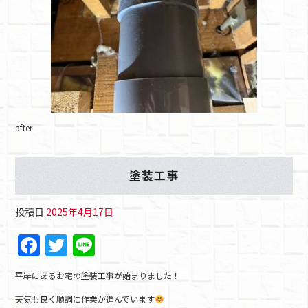
after
塗装工事
投稿日
2025年4月17日
F
T
Li
a
w
n
平岸にあるお宅の塗装工事が始まりました！
c
itt
e
天気も良く順調に作業が進んでいます