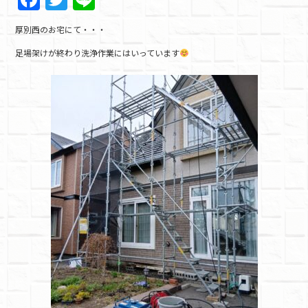
a
w
n
厚別西のお宅にて・・・
c
itt
e
足場架けが終わり洗浄作業にはいっています
e
er
b
o
o
k