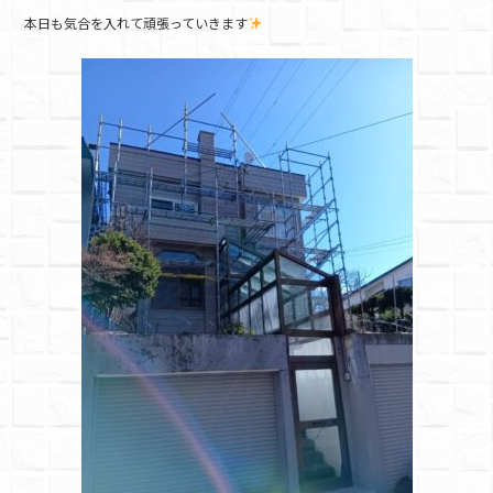
e
er
本日も気合を入れて頑張っていきます
b
o
o
k