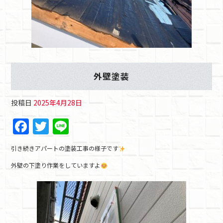
外壁塗装
投稿日
2025年4月28日
F
T
Li
a
w
n
引き続きアパートの塗装工事の様子です
c
itt
e
外壁の下塗り作業をしていますよ
e
er
b
o
o