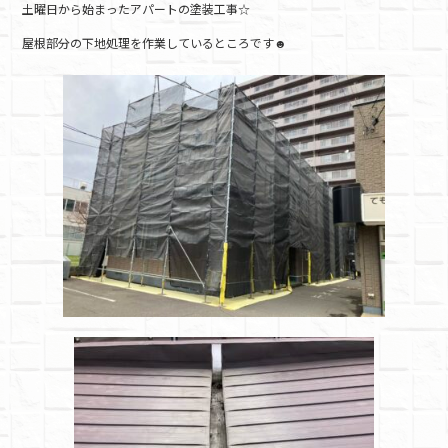
土曜日から始まったアパートの塗装工事☆
c
itt
e
屋根部分の下地処理を作業しているところです☻
e
er
b
o
o
k