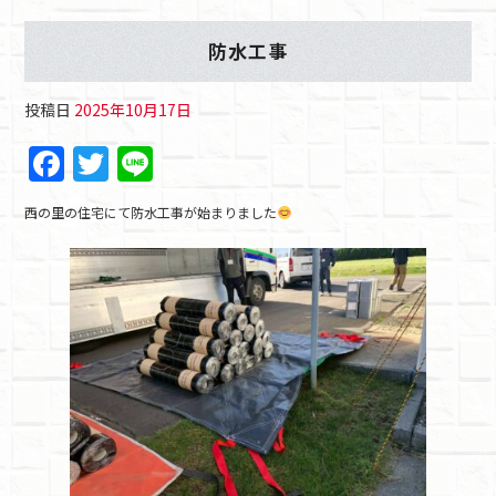
防水工事
投稿日
2025年10月17日
F
T
Li
a
w
n
西の里の住宅にて防水工事が始まりました
c
itt
e
e
er
b
o
o
k