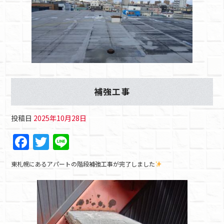
補強工事
投稿日
2025年10月28日
F
T
Li
a
w
n
東札幌にあるアパートの階段補強工事が完了しました
c
itt
e
e
er
b
o