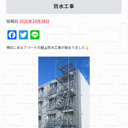
防水工事
投稿日
2025年10月28日
F
T
Li
a
w
n
東区にあるアパートの屋上防水工事が始まりました
c
itt
e
e
er
b
o
o
k