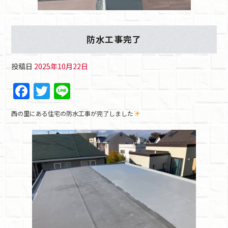
防水工事完了
投稿日
2025年10月22日
F
T
Li
a
w
n
西の里にある住宅の防水工事が完了しました
c
itt
e
e
er
b
o
o
k