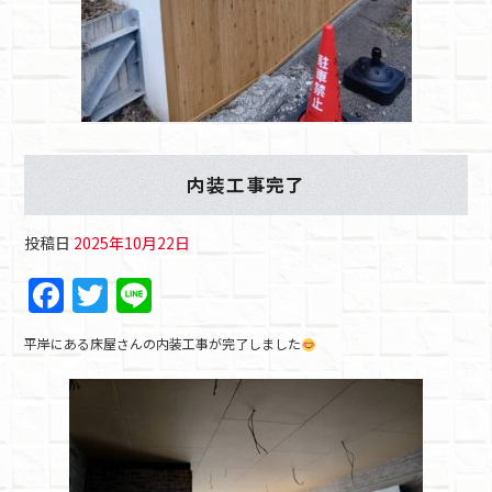
内装工事完了
投稿日
2025年10月22日
F
T
Li
a
w
n
平岸にある床屋さんの内装工事が完了しました
c
itt
e
e
er
b
o