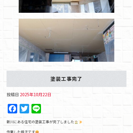
o
k
塗装工事完了
投稿日
2025年10月22日
F
T
Li
a
w
n
新川にある住宅の塗装工事が完了しました
c
itt
e
作業した様子です