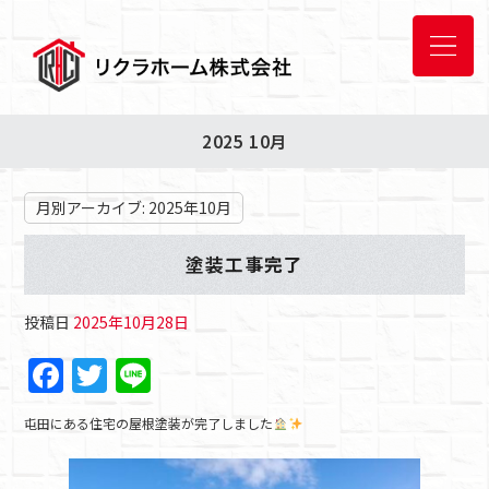
2025 10月
月別アーカイブ:
2025年10月
塗装工事完了
投稿日
2025年10月28日
F
T
Li
a
w
n
屯田にある住宅の屋根塗装が完了しました
c
itt
e
e
er