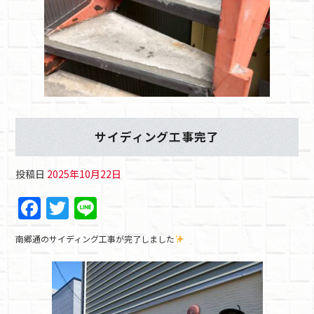
サイディング工事完了
投稿日
2025年10月22日
F
T
Li
a
w
n
南郷通のサイディング工事が完了しました
c
itt
e
e
er
b