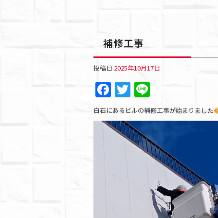
補修工事
投稿日
2025年10月17日
F
T
Li
a
w
n
白石にあるビルの補修工事が始まりました
c
itt
e
e
er
b
o
o
k