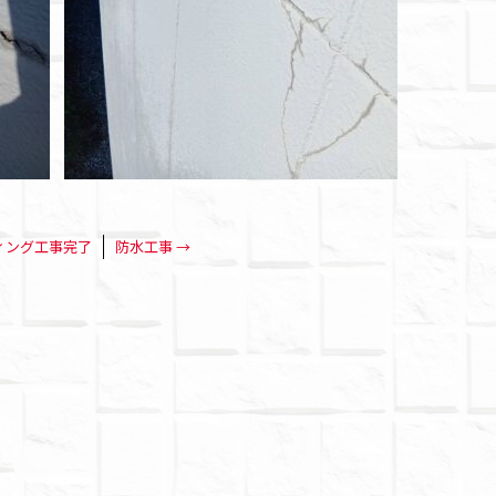
ィング工事完了
防水工事
→