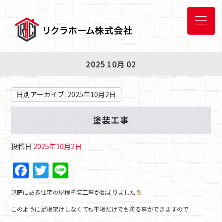
2025 10月 02
日別アーカイブ:
2025年10月2日
塗装工事
投稿日
2025年10月2日
F
T
Li
a
w
n
恵庭にある住宅の屋根塗装工事が始まりました
c
itt
e
このように足場架けしなくても平場だけでも塗る事ができますので
e
er