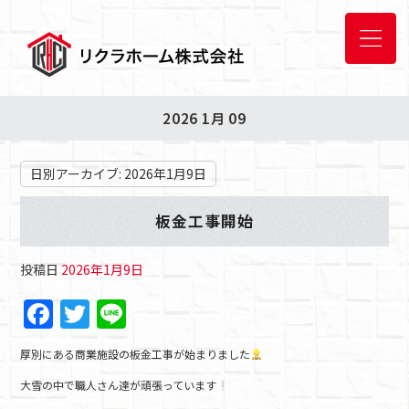
2026 1月 09
日別アーカイブ:
2026年1月9日
板金工事開始
投稿日
2026年1月9日
F
T
Li
a
w
n
厚別にある商業施設の板金工事が始まりました
c
itt
e
大雪の中で職人さん達が頑張っています
e
er