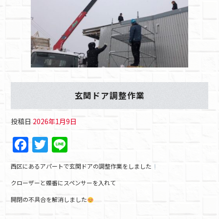
玄関ドア調整作業
投稿日
2026年1月9日
F
T
Li
a
w
n
西区にあるアパートで玄関ドアの調整作業をしました
c
itt
e
クローザーと蝶番にスペンサーを入れて
e
er
開閉の不具合を解消しました
b