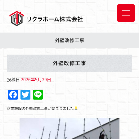
外壁改修工事
外壁改修工事
投稿日
2026年5月29日
F
T
Li
a
w
n
商業施設の外壁改修工事が始まりました
c
itt
e
e
er
b