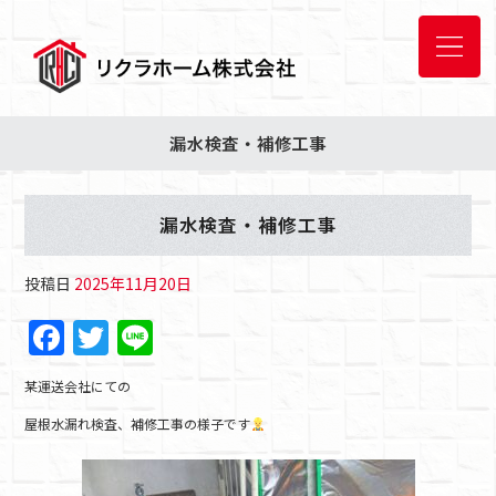
漏水検査・補修工事
漏水検査・補修工事
投稿日
2025年11月20日
F
T
Li
a
w
n
某運送会社にての
c
itt
e
屋根水漏れ検査、補修工事の様子です
e
er
b