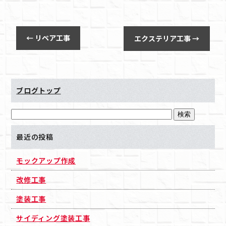
←
リペア工事
エクステリア工事
→
ブログトップ
最近の投稿
モックアップ作成
改修工事
塗装工事
サイディング塗装工事